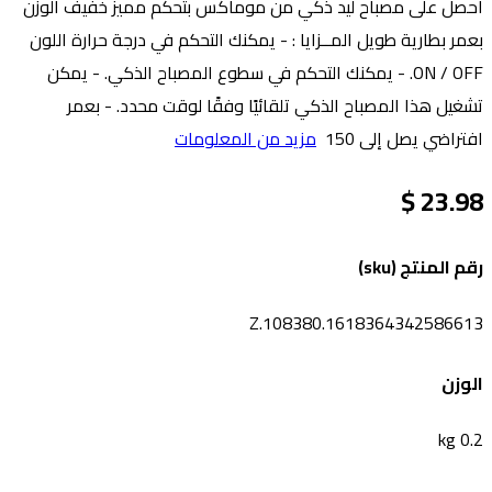
احصل على مصباح ليد ذكي من موماكس بتحكم مميز خفيف الوزن
بعمر بطارية طويل المــزايا : - يمكنك التحكم في درجة حرارة اللون
ON / OFF. - يمكنك التحكم في سطوع المصباح الذكي. - يمكن
تشغيل هذا المصباح الذكي تلقائيًا وفقًا لوقت محدد. - بعمر
افتراضي يصل إلى 150
مزيد من المعلومات
23.98 $
رقم المنتج (sku)
Z.108380.1618364342586613
الوزن
0.2 kg