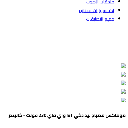
ملحقات الصوت
اكسسوارات مختارة
جميع التصنيفات
موماكس مصباح ليد ذكي IoT واي فاي 230 فولت - كاليندر