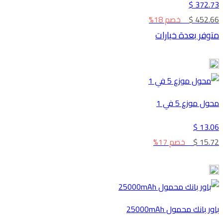
372.73 $
452.66 $
خصم 18%
متوفر بعدة خيارات
محول موزع 5 في 1
13.06 $
15.72 $
خصم 17%
باور بانك محمول 25000mAh