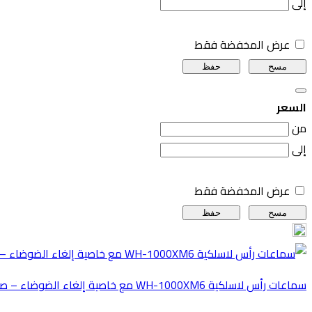
إلى
عرض المخفضة فقط
مسح
حفظ
السعر
من
إلى
عرض المخفضة فقط
مسح
حفظ
سماعات رأس لاسلكية WH-1000XM6 مع خاصية إلغاء الضوضاء – صوت عالي الدقة، تصميم قابل للطي، بطارية تدوم 30 ساعة