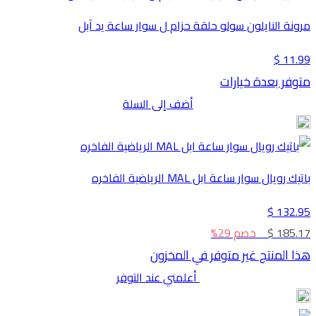
مرونة النايلون سولو حلقة حزام ل سوار ساعة يد آبل
11.99 $
متوفر بعدة خيارات
أضف إلى السلة
باتيك رويال سوار ساعة ابل MAL الرياضية الفاخره
132.95 $
185.17 $
خصم 29%
هذا المنتج غير متوفر في المخزون
أعلمني عند التوفر