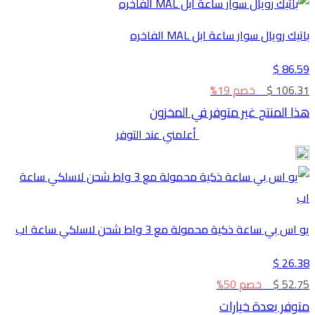
باتيك رويال سوار ساعة ابل MAL الفاخره
86.59 $
106.31 $
خصم 19%
هذا المنتج غير متوفر في المخزون
أعلمني عند التوفر
يو اس بي ساعة ذكية محمولة مع 3 واط شحن لاسلكي ساعة اب
26.38 $
52.75 $
خصم 50%
متوفر بعدة خيارات