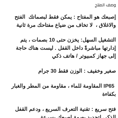
وصف المنتج
إصبعك هو المفتاح : يمكن فقط لبصماتك الفتح
والاغلاق ، لا تخاف من ضياع مفتاحك مرة ثانية
التشغيل السهل: يخزن حتى 10 بصمات ، يتم
إدارتها مباشرةً داخل القفل . ليست هناك حاجة
إلى جهاز كمبيوتر / هاتف ذكي
صغير وخفيف : الوزن فقط 30 جرام
IP65 المقاومة للماء ، مقاومة من المطر والغبار
بكفاءة
فتح سريع : تقنية التعرف السريع ، ودعم القفل
الذكي لتحديد بصمة إصبعك بسرعة