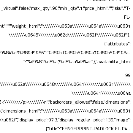
irtual":false,"max_qty":96,"min_qty":1,"price_html":"","sku":"T-
FL-
weight":"","weight_html":"\\\\\\\\u063a\\\\\\\\u064a\\\\\\\\u0631
\\\\\\\\u0645\\\\\\\\u062d\\\\\\\\u062f\\\\\\\\u062f"},
{"attributes":
%d9%84%d9%88%d9%86":"%d8%b1%d8%b5%d8%a7%d8%b5%d9%8a-
%d9%81%d8%a7%d8%aa%d8%ac"},"availability_html":"
99
u0645\\\\\\\\u062a\\\\\\\\u0648\\\\\\\\u0641\\\\\\\\u0631
\\\\\\\\u0641\\\\\\\\u064a
\\\\\\/p>\\\\\\\\n","backorders_allowed":false,"dimensions":
t":""},"dimensions_html":"\\\\\\\\u063a\\\\\\\\u064a\\\\\\\\u0631
062f","display_price":97.3,"display_regular_price":139,"image":
{"title":"FENGERPRINT-PADLOCK FL-P4 -