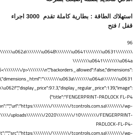
استهلاك الطاقة : بطارية كاملة تقدم 3000 اجراء
قفل / فتح
96
u0645\\\\\\\\u062a\\\\\\\\u0648\\\\\\\\u0641\\\\\\\\u0631
\\\\\\\\u0641\\\\\\\\u064a
\\\\\\/p>\\\\\\\\n","backorders_allowed":false,"dimensions":
t":""},"dimensions_html":"\\\\\\\\u063a\\\\\\\\u064a\\\\\\\\u0631
062f","display_price":97.3,"display_regular_price":139,"image":
{"title":"FENGERPRINT-PADLOCK FL-P4
on":"","url":"https:\\\\\\\\/\\\\\\\\/tcontrols.com.sa\\\\\\\\/wp-
\\\\\/uploads\\\\\\\\/2020\\\\\\\\/10\\\\\\\\/FENGERPRINT-
PADLOCK-FL-P4-
alt":"","src":"https:\\\\\\\\/\\\\\\\\/tcontrols.com.sa\\\\\\\\/wp-