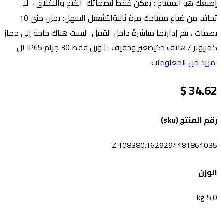
إصبعك هو المفتاح : يمكن فقط لبصماتك الفتح والاغلاق ، لا
تخاف من ضياع مفتاحك مرة ثانيةالتشغيل السهل: يخزن حتى 10
بصمات ، يتم إدارتها مباشرةً داخل القفل . ليست هناك حاجة إلى جهاز
كمبيوتر / هاتف ذكيصغير وخفيف : الوزن فقط 30 جرام IP65 ال
مزيد من المعلومات
34.62 $
رقم المنتج (sku)
Z.108380.1629294181861035
الوزن
5.0 kg