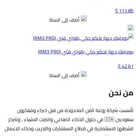
111.85 $
أضف إلى السلة
برودلينك جهاز تحكم ذكي بالواي فاي (RM3 PRO)
42.61 $
أضف إلى السلة
من نحن
تأسست شركة روعة الفن المحدودة من قبل خبراء ومبتكرون
سعوديين 🇸🇦 في حلول الذكاء الصناعي وانترنت الاشياء , وتتركز
انشطتها الاستثمارية في قطاع الاستشارات والتدريب وذكاء الاعمال