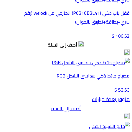
قفل باب ذكي (PCB10EBL41) الخارجي من welock (رقم
سري+بطاقة+تطبيق بالجوال)
106.52 $
أضف إلى السلة
مصباح حائط ذكي سداسي الشكل RGB
53.53 $
متوفر بعدة خيارات
أضف إلى السلة