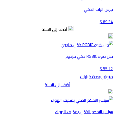
جرس الياب الذكي
69.24 $
أضف إلى السلة
حبل ضوء RGBIC ذكي مزدوج
55.12 $
متوفر بعدة خيارات
أضف إلى السلة
سينسر التحكم الذكي بمكيف الهواء