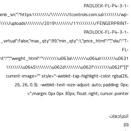
PADLOCK-FL-P4-3-1-
umb_src":"https:\\\\\\\\/\\\\\\\\/tcontrols.com.sa\\\\\\\\/wp-
\\\\\/uploads\\\\\\\\/2019\\\\\\\\/11\\\\\\\\/FENGERPRINT-
PADLOCK-FL-P4-3-1-
irtual":false,"max_qty":99,"min_qty":1,"price_html":"","sku":"T-
FL-
weight":"","weight_html":"\\\\\\\\u063a\\\\\\\\u064a\\\\\\\\u0631
\\\\\\\\u0645\\\\\\\\u062d\\\\\\\\u062f\\\\\\\\u062f"}]"
current-image="" style="-webkit-tap-highlight-color: rgba(26,
26, 26, 0.3); -webkit-text-size-adjust: auto; padding: 0px;
margin: 0px 0px 30px; float: right; cursor: pointer;">
المراجعات
(0)