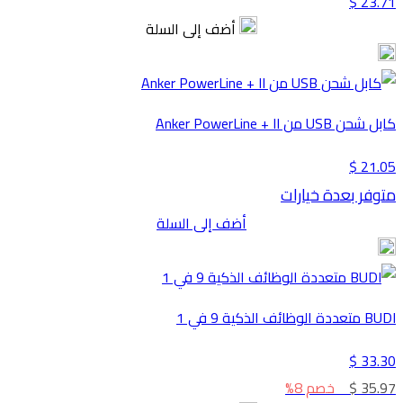
23.71 $
أضف إلى السلة
كابل شحن USB من Anker PowerLine + II
21.05 $
متوفر بعدة خيارات
أضف إلى السلة
BUDI متعددة الوظائف الذكية 9 في 1
33.30 $
35.97 $
خصم 8%