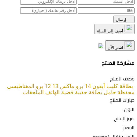
إرسال
أضف إلى السلة
اشترِ الآن
مشاركة المنتج
وصف المنتج
بطاقة كليب آيفون 14 برو ماكس 13 12 برو المغناطيسي
محفظة حامل بطاقة حقيبة قضية الهاتف الملحقات
خيارات المنتج
اللون
صور المنتج
السعر
اللون
برتقالي/orange