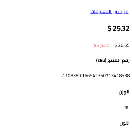
مزيد من المعلومات
25.32 $
26.65 $
خصم 5%
رقم المنتج (sku)
Z.108380.166542360713418538
الوزن
kg
اللون