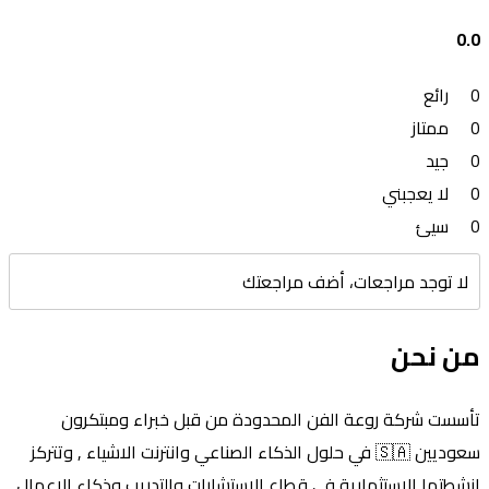
0.0
0
رائع
0
ممتاز
0
جيد
0
لا يعجبني
0
سيئ
لا توجد مراجعات، أضف مراجعتك
من نحن
تأسست شركة روعة الفن المحدودة من قبل خبراء ومبتكرون
سعوديين 🇸🇦 في حلول الذكاء الصناعي وانترنت الاشياء , وتتركز
انشطتها الاستثمارية في قطاع الاستشارات والتدريب وذكاء الاعمال