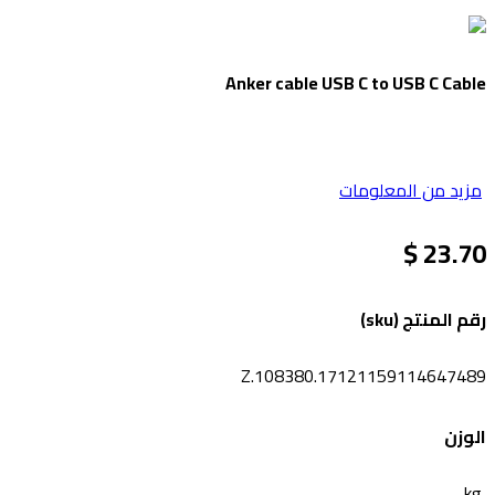
Anker cable USB C to USB C Cable
مزيد من المعلومات
23.70 $
رقم المنتج (sku)
Z.108380.17121159114647489
الوزن
kg