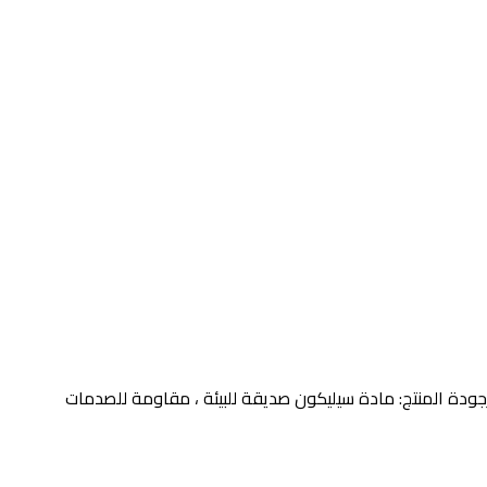
كون لجهاز أبل إيربودس ماكس سماعة رأس بخاصية البلوتوثالمنتج المواد: سيليكونحجم المنتج: 10.6*8.3*2.5 سنتيمترجودة المنتج: مادة سيليكون صديقة للبيئة ، مقاومة للصدمات