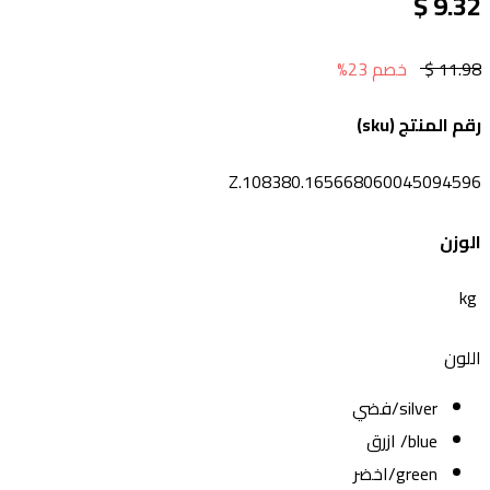
9.32 $
11.98 $
خصم 23%
رقم المنتج (sku)
Z.108380.165668060045094596
الوزن
kg
اللون
silver/فضي
blue/ ازرق
green/اخضر