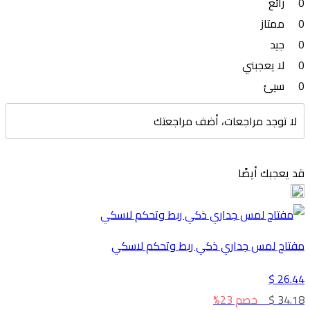
0
رائع
0
ممتاز
0
جيد
0
لا يعجبني
0
سيئ
لا توجد مراجعات، أضف مراجعتك
قد يعجبك أيضًا
مفتاح لمس جداري ذكي ربط وتحكم لاسكي
26.44 $
34.18 $
خصم 23%