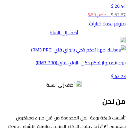
26.44 $
52.87 $
خصم 50%
متوفر بعدة خيارات
أضف إلى السلة
برودلينك جهاز تحكم ذكي بالواي فاي (RM3 PRO)
42.73 $
أضف إلى السلة
من نحن
تأسست شركة روعة الفن المحدودة من قبل خبراء ومبتكرون
سعوديين 🇸🇦 في حلول الذكاء الصناعي وانترنت الاشياء , وتتركز