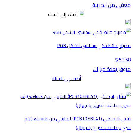
مُعفى من الضريبة
أضف إلى السلة
مصباح حائط ذكي سداسي الشكل RGB
53.68 $
متوفر بعدة خيارات
أضف إلى السلة
قفل باب ذكي (PCB10EBL41) الخارجي من welock (رقم
سري+بطاقة+تطبيق بالجوال)